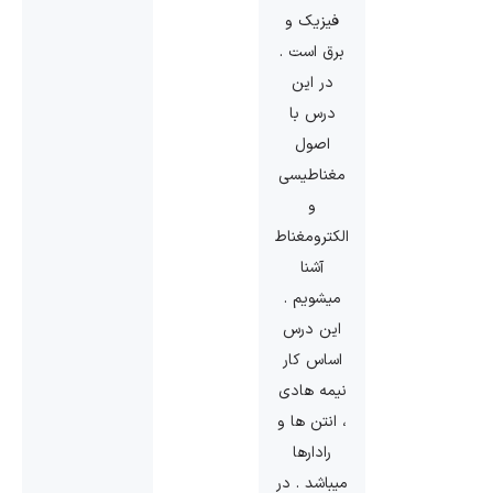
فیزیک و
برق است .
در این
درس با
اصول
مغناطیسی
و
الکترومغناطیسی
آشنا
میشویم .
این درس
اساس کار
نیمه هادی
، انتن ها و
رادارها
میباشد . در