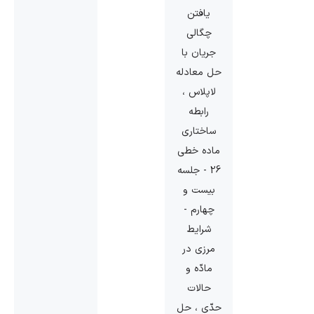
یافتن
چگالی
جریان با
حل معادله
لاپلاس ،
رابطه
ساختاری
ماده خطی
26 - جلسه
بیست و
چهارم -
شرایط
مرزی در
مادّه و
حالات
حدّی ، حل