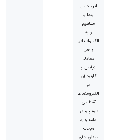
این درس
ابتدا با
مفاهیم
اولیه
الکترواستاتیک
و حل
معادله
لاپلاس و
کاربرد آن
در
الکترومغناطیس
آشنا می
شویم و در
ادامه وارد
مبحث
میدان های