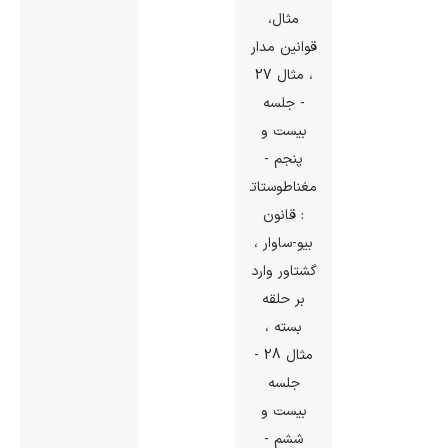
مثال،
قوانین مدار
، مثال 27
- جلسه
بیست و
پنجم -
مغناطوستاتیک
: قانون
بیو-ساوار ،
گشتاور وارد
بر حلقه
بسته ،
مثال 28 -
جلسه
بیست و
ششم -