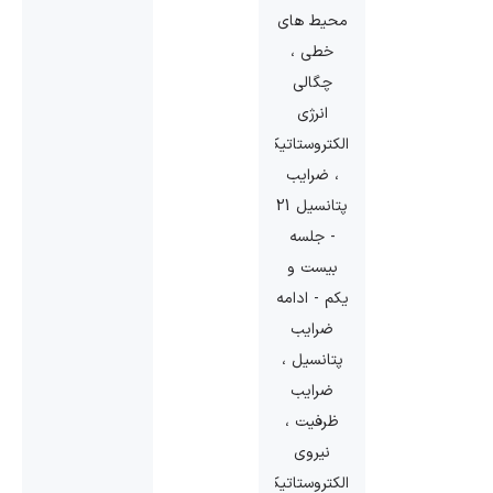
محیط های
خطی ،
چگالی
انرژی
الکتروستاتیکی
، ضرایب
پتانسیل 21
- جلسه
بیست و
یکم - ادامه
ضرایب
پتانسیل ،
ضرایب
ظرفیت ،
نیروی
الکتروستاتیکی