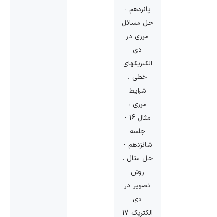
پانزدهم -
حل مسائل
مرزی در
دی
الکتریکهای
خطی ،
شرایط
مرزی ،
مثال 16 -
جلسه
شانزدهم -
حل مثال ،
روش
تصویر در
دی
الکتریک 17