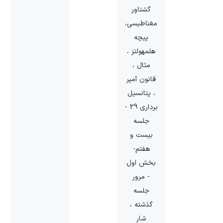
گشتاور
مغناطیسی،
پیچه
هلمهولتز ،
مثال ،
قانون آمپر
، پتانسیل
برداری 29 -
جلسه
بیست و
هفتم-
بخش اول
- مرور
جلسه
گذشته ،
شار