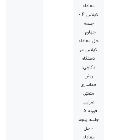
معادله
لاپلاس 4 -
جلسه
چهارم -
حل معادله
لاپلاس در
دستگاه
دکارتی:
روش
جداسازی
متغیّر،
ضرایب
فوریه 5 -
جلسه پنجم
- حل
معادله