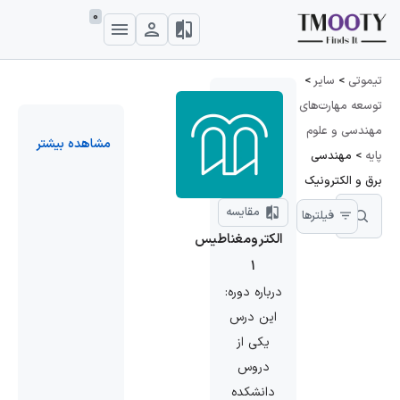
0
تیموتی
>
سایر
>
توسعه مهارت‌های
مهندسی و علوم
مشاهده بیشتر
پایه
>
مهندسی
برق و الکترونیک
مقایسه
فیلترها
الکترومغناطیس
١
درباره دوره:
این درس
یکی از
دروس
دانشکده