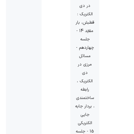
در دی
الکتریک :
قطبش، بار
مقیّد 14 -
جلسه
چهاردهم -
مسائل
مرزی در
دی
الکتریک ،
رابطه
ساختمندی
، بردار جابه
جایی
الکتریکی
15 - جلسه