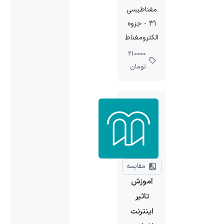
مغناطیسی
31 - جزوه
الکترومغناطیس
210000
تومان
مقایسه
آموزش
تاثیر
اینترنت