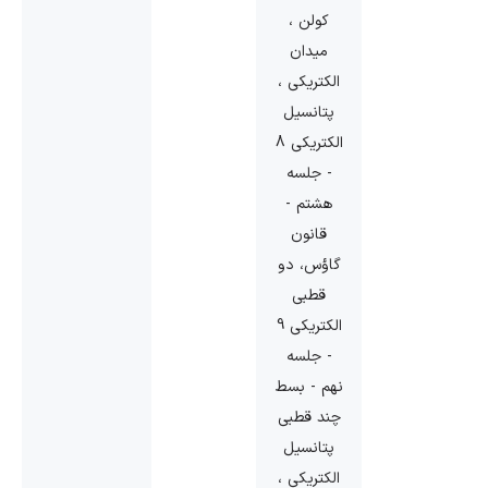
کولن ،
میدان
الکتریکی ،
پتانسیل
الکتریکی 8
- جلسه
هشتم -
قانون
گاؤس، دو
قطبی
الکتریکی 9
- جلسه
نهم - بسط
چند قطبی
پتانسیل
الکتریکی ،