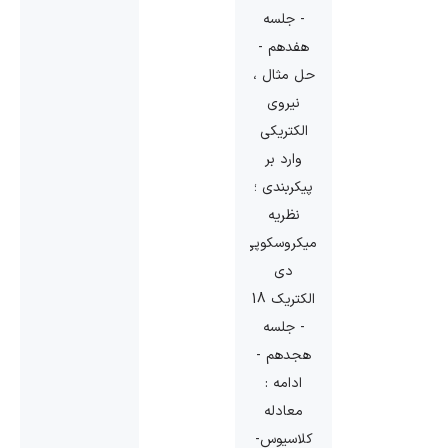
- جلسه
هفدهم -
حل مثال ،
نیروی
الکتریکی
وارد بر
پیکربندی ؛
نظریه
میکروسکوپی
دی
الکتریک 18
- جلسه
هجدهم -
ادامه :
معادله
کلاسیوس-