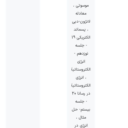
موسوتی ،
معادله
لانژون-دبی
، پسماند
الکتریکی 19
- جلسه
نوزدهم -
انرژی
الکتروستاتیکی
، انرژی
الکتروستاتیکی
در رسانا 20
- جلسه
بیستم- حل
مثال ،
انرژی در