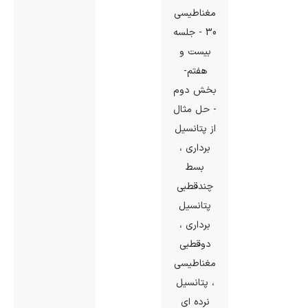
مغناطیسی
30 - جلسه
بیست و
هفتم-
بخش دوم
- حل مثال
از پتانسیل
برداری ،
بسط
چندقطبی
پتانسیل
برداری ،
دوقطبی
مغناطیسی
، پتانسیل
نرده ای