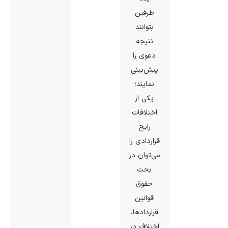
طرفین
بتوانند
نتیجه
دعوی را
پیش‌بینی
نمایند؛
یکی از
اختلافات
رایج
قراردادی را
می‌توان در
بحث
حقوق
قوانین
قراردادها،
اختلاف در