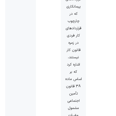
پیمانکاری
که در
چارچوب
قراردادهای
کار فردی
در زمره
قانون کار
نیستند،
اشاره کرد
که بر
اساس ماده
38 قانون
تأمین
‌اجتماعی
مشمول
مقررات