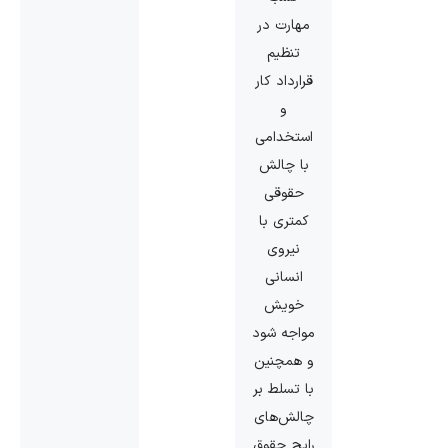
مهارت در
تنظیم
قرارداد کار
و
استخدامی
با چالش
حقوقی
کمتری با
نیروی
انسانی
خویش
مواجه شود
و همچنین
با تسلط بر
چالش‌های
رایج حقوق