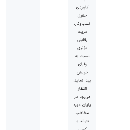
کاربردی
حقوق
کسب‌وکار،
مزیت
رقابتی
مؤثری
نسبت به
رقبای
خویش
پیدا نماید؛
انتظار
می‌رود در
پایان دوره
مخاطب
بتواند با
کسب