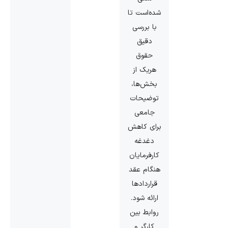
شده‌است تا
با بررسی
دقیق
حقوق
هریک از
بخش‌ها،
توضیحات
جامعی
برای کاهش
دغدغه
کارفرمایان
هنگام عقد
قراردادها
ارائه شود.
روابط بین
کارگر و