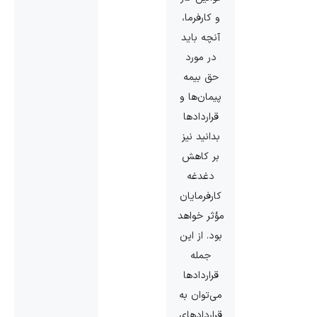
و کارفرما،
آنچه باید
در مورد
حق بیمه
پیمان‌ها و
قراردادها
بدانید نیز
بر کاهش
دغدغه
کارفرمایان
مؤثر خواهد
بود. از این
جمله
قراردادها
می‌توان به
قراردادهای