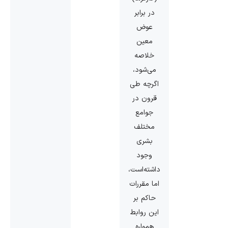
در برابر
عوض
معین
خلاصه
می‌شود،
اگرچه طی
قرون در
جوامع
مختلف
بشری
وجود
داشته‌است،
اما مقررات
حاکم بر
این روابط
همواره