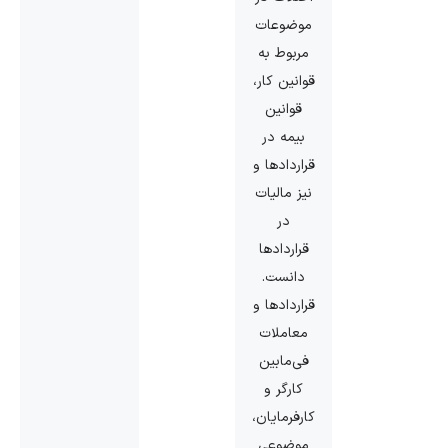
موضوعات
مربوط به
قوانین کار،
قوانین
بیمه در
قراردادها و
نیز مالیات
در
قراردادها
دانست.
قراردادها و
معاملات
فی‌مابین
کارگر و
کارفرمایان،
موضوعی