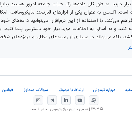
نیاز دارید. به طور کلی داده‌ها رگ حیات جامعه امروز هستند بنابرا
 است. اکسس به عنوان یکی از ابزارهای قدرتمند مایکروسافت، امکان ا
فراهم می‌کند. با استفاده از این نرم‌افزار، می‌توانید داده‌های خ
یه کنید و به آسانی به اطلاعات مورد نیاز خود دسترسی پیدا کنید. ی
خشد، بلکه می‌تواند در بسیاری از زمینه‌های شغلی و پروژه‌های شخصی
ر
)
acces
ت اکسس یک سیستم مدیریت پایگاه داده معروف است که تو
فید
درباره تیموتی
ارتباط با تیموتی
سوالات متداول
قوانین و
سایر برنامه‌های مایکروسافت مان
آن را به ابزاری همه‌کاره برای نیازهای مختلف مدیریت داده تبدیل
© 1403 | تمامی حقوق برای تیموتی محفوظ است.
را می‌دهد که داده‌ها را مدیریت کرده و حجم وسیعی از اطلاعات را 
ایگاه داده و ویژگی‌های برنامه نویسی را برای ایجاد فرم‌هایی با قا
نرم‌افزار اکسس