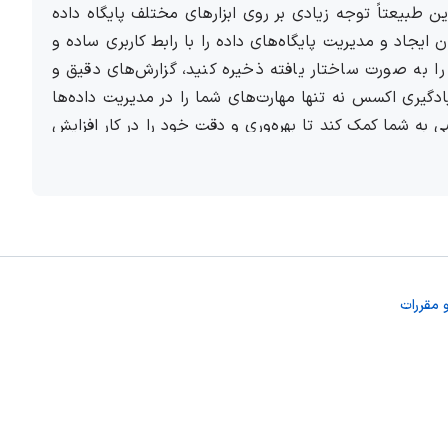
ین طبیعتاً توجه زیادی بر روی ابزارهای مختلف پایگاه داده
یجاد و مدیریت پایگاه‌های داده را با رابط کاربری ساده و
ود را به صورت ساختار یافته ذخیره کنید، گزارش‌های دقیق و
ادگیری اکسس نه تنها مهارت‌های شما را در مدیریت داده‌ها
 به شما کمک کند تا بهره‌وری و دقت خود را در کار افزایش
سط مایکروسافت تولید شده و بخشی از مجموعه آفیس
مایکروسافت 365 می‌باشد. Microsoft Access موتور پایگاه داده رابطه‌ای، Jet را با یک رابط کاربری گرافیکی و ابزارهای توسعه نرم‌افزار
ترکیب می‌کند و اولین بار در نوامبر 1992 منتشر شد. Access بخشی از مجموعه نرم‌افزاری Microsoft Office است که امکان ادغام آسان با
 مقررات
ند Excel، Word و Outlook را فراهم می‌کند. این نرم‌افزار از طیف گسترده‌ای از فرمت‌های داده پشتیبانی
 کرده است. مایکروسافت اکسس به کاربران تجاری و سازمانی
به طور کارآمد تجزیه و تحلیل کنند. این برنامه ترکیبی از
بلیت پیمایش آسان فراهم می‌کند.