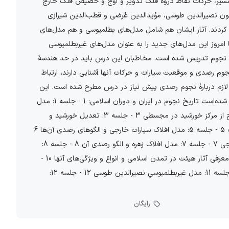
لمسیر، حرکات نقاط ذروۀ فلک تدویر و اوج و حضیض فلک خارج
چون نصیرالدین طوسی، مؤیدالدین عُرضی و قطب‌الدین شیرازی
 کردند. آثار ایشان هم شامل مدل‌های بطلمیوسی و هم مدل‌های
 امروز این مدل‌های جدید را به عنوان مدل‌های غیربطلمیوسی
یش نجوم تدریس شده است. مخاطبان این درس باید در حد هندسۀ
جوم رصدی و موقعیت سیارات و حرکات آنها آشنایی دارند، ارتباط
 لازم دربارۀ نجوم رصدی پیش نیاز در درس مطرح شده است. این
دوره طی 12 جلسه در دانشکده تاریخ علم دانشگاه تهران تدریس شده‌است تاریخ نجوم در ایران و دوران اسلامی: 1 - جلسه 1: مدل
ابرخس و بطلمیوس برای حرکت خورشید 2 - جلسه 2: تعیین خروج از مرکز خورشید در مجسطی 3 - جلسه 3: تعدیل خورشید و
مدل افلاک آن 4 - جلسه 4: الگوهای رصدی خورشید در آثار هیئت 5 - جلسه 5: مدل افلاک سیارات خارجی و الگوهای رصدی آن‌ها 6
- جلسه 6: منشاء رصدی نقطه‌ی معدل‌المسیر در مدل سیارات خارجی 7 - جلسه 7: مدل افلاک زهره و الگو رصدی آن 8 - جلسه 8:
مدل‌های افلاک عطارد و ماه و الگوهای رصدی آن‌ها 9 - جلسه 9: معرفی آثار هیئت در تمدن اسلامی و انواع و ویژگی‌های آنها 10 -
جلسه 10: اشکالات مدل‌های بطلمیوسی و مدل غیربطلمیوسی 11 - جلسه 11: مدل غیربطلمیوسیِ نصیرالدین طوسی 12 - جلسه 12:
رایگان