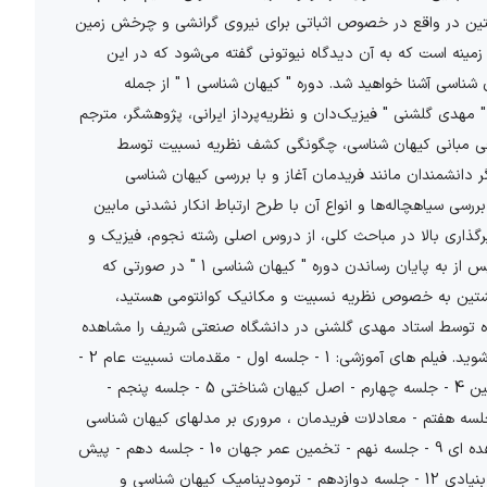
شتین در واقع در خصوص اثباتی برای نیروی گرانشی و چرخش زمین
زمینه است که به آن دیدگاه نیوتونی گفته می‌شود که در این
درس با جزئیات و چگونگی وجود این تحولات عظیم در علم کیهان شناسی آشنا خواهید شد. دوره " کیهان شناسی 1 " از جمله
 مهدی گلشنی " فیزیک‌دان و نظریه‌پرداز ایرانی، پژوهشگر، مترجم
فی مبانی کیهان شناسی، چگونگی کشف نظریه نسبیت توسط
دانشمندان مانند فریدمان آغاز و با بررسی کیهان شناسی
ررسی سیاهچاله‌ها و انواع آن با طرح ارتباط انکار نشدنی مابین
رگذاری بالا در مباحث کلی، از دروس اصلی رشته نجوم، فیزیک و
اختر فیزیک در مقاطع کارشناسی، کارشناسی ارشد و دکتری است. پس از به پایان رساندن دوره " کیهان شناسی 1 " در صورتی که
 انیشتین به خصوص نظریه نسبیت و مکانیک کوانتومی هستید،
ه توسط استاد مهدی گلشنی در دانشگاه صنعتی شریف را مشاهده
کرده و بیشتر با جهان هستی در قالب علوم ریاضی و فسلفه آشنا شوید. فیلم های آموزشی: 1 - جلسه اول - مقدمات نسبیت عام 2 -
جلسه دوم - مقدمات نسبیت عام 3 - جلسه سوم - معادله انیستین 4 - جلسه چهارم - اصل کیهان شناختی 5 - جلسه پنجم -
کیهان شناسی 6 - جلسه ششم - معادلات فریدمان 7 - جلسه هفتم - معادلات فریدمان ، مروری بر مدلهای کیهان شناسی
منسوخ 8 - جلسه هشتم - ثابت کیهان شناختی ، پارامترهای مشاهده ای 9 - جلسه نهم - تخمین عمر جهان 10 - جلسه دهم - پیش
بینی اشعه ی کیهانی 11 - جلسه یازدهم - پتانسیل شیمیایی ذرات بنیادی 12 - جلسه دوازدهم - ترمودینامیک کیهان شناسی و