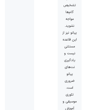
تشخیص
گام‌ها
مواجه
نشوید.
پیانو نیز از
این قاعده
مستثنی
نیست و
یادگیری
نت‌های
پیانو
ضروری
است.
تئوری
موسیقی و
آموزش