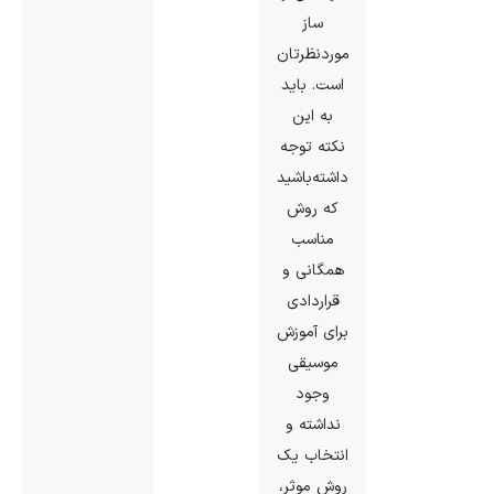
ساز
موردنظرتان
است. باید
به این
نکته توجه
داشته‌باشید
که روش
مناسب
همگانی و
قراردادی
برای آموزش
موسیقی
وجود
نداشته و
انتخاب یک
روش موثر،