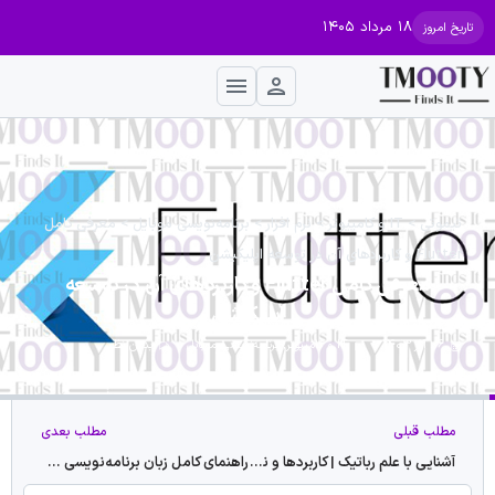
۱۸ مرداد ۱۴۰۵
تاریخ امروز
تیموتی
>
IT و کامپیوتر
>
نرم افزار
>
برنامه‌نویسی موبایل
>
معرفی کامل
Flutter و کاربردهای آن در توسعه اپلیکیشن
معرفی کامل Flutter و کاربردهای آن در توسعه
اپلیکیشن
06 آذر 1403
IT و کامپیوتر
,
برنامه‌نویسی موبایل
بدون نظر
مطلب قبلی
مطلب بعدی
آشنایی با علم رباتیک | کاربردها و نقش آن در دنیای امروز
راهنمای کامل زبان برنامه‌نویسی جاوا برای مبتدیان و حرفه‌ای‌ها