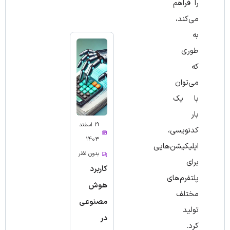
را فراهم
می‌کند،
به‌
طوری
که
می‌توان
با یک
‌بار
19 اسفند
کدنویسی،
1403
اپلیکیشن‌هایی
بدون نظر
برای
کاربرد
پلتفرم‌های
هوش
مختلف
مصنوعی
تولید
در
کرد.