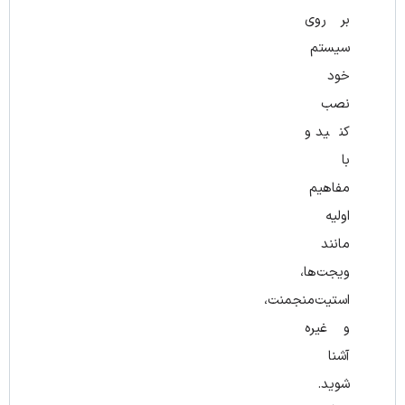
بر روی
سیستم
خود
نصب
کنید و
با
مفاهیم
اولیه
مانند
ویجت‌ها،
استیت‌منجمنت،
و غیره
آشنا
شوید.