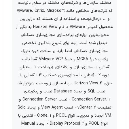
مختلف سازمان‌ها و شرکت‌های مختلف در سطح دنیاست
که شرکت‌های مختلفی مانند VMware، Citrix، Microsoft
و … درحال‌توسعه و استفاده از آن هستند که دراین‌بین
محصول کمپانی VMware با نام Horizon View به یکی از
محبوب‌ترین ابزارهای پیاده‌سازی مجازی‌سازی دسکتاپ
تبدیل شده است. البته برای شروع یادگیری تخصص
مجازی‌سازی دسکتاپ ابتدا باید بر مباحث دوره نتورک
پلاس، دورهٔ MCSA و دورهٔ VMware VCP آشنا باشید
آشنایی با مجازی‌سازی و راه‌اندازی زیرساخت: 1 - معرفی
دوره 2 - آشنایی با مجازی‌سازی دسکتاپ 3 - آشنایی با
اجزای Horizon View 4 - پیاده‌سازی زیرساخت لابراتوار 5 -
نصب SQL و ایجاد Database نصب و پیکربندی
Connection Server: 1 - نصب Connection Server و
تنظیمات vCenter 2 - نصب View Agent و ایجاد Gold
VM ایجاد و مدیریت انواع POOL و Clone: 1 - آشنایی با
انواع POOL و Display Protocol 2 - ایجاد Manual